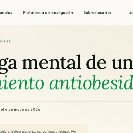
ionales
Plataforma e investigación
Sobre nosotros
E
ENTAL
ga mental de u
iento antiobesi
 el 4 de mayo de 2026
ación médica general, no consejo médico. No