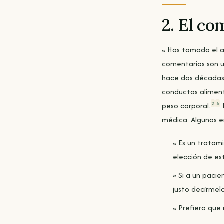
2. El co
« Has tomado el at
comentarios son 
hace dos décadas e
conductas aliment
2
6
peso corporal.
H
médica. Algunos e
« Es un tratam
elección de est
« Si a un paci
justo decírmelo
« Prefiero que 