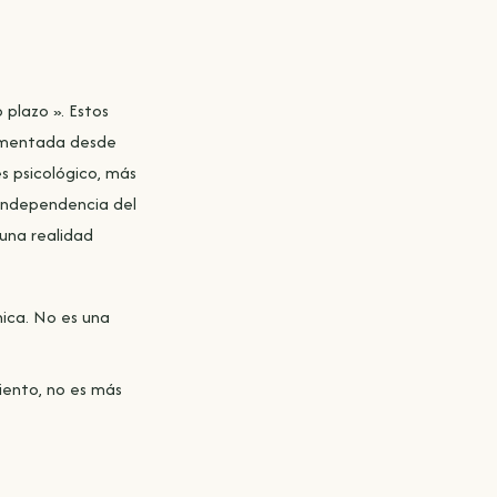
 plazo ». Estos
cumentada desde
és psicológico, más
 independencia del
una realidad
ica. No es una
iento, no es más