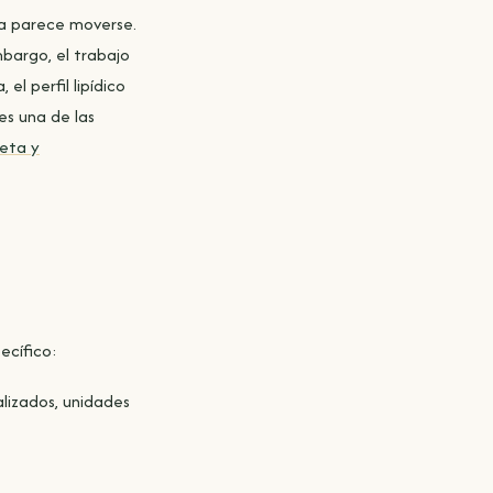
da parece moverse.
mbargo, el trabajo
el perfil lipídico
 es una de las
eta y
ecífico:
alizados, unidades