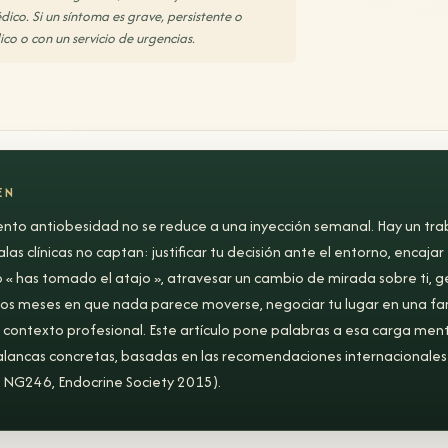
édico. Si un síntoma es grave, persistente o
co o con un servicio de urgencias.
EN
nto antiobesidad no se reduce a una inyección semanal. Hay un traba
las clínicas no captan: justificar tu decisión ante el entorno, encajar 
« has tomado el atajo », atravesar un cambio de mirada sobre ti, ge
 los meses en que nada parece moverse, negociar tu lugar en una fam
 contexto profesional. Este artículo pone palabras a esa carga ment
lancas concretas, basadas en las recomendaciones internacionales
 NG246, Endocrine Society 2015).