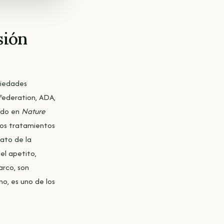
sión
ciedades
Federation, ADA,
ado en
Nature
 los tratamientos
lato de la
el apetito,
arco, son
o, es uno de los