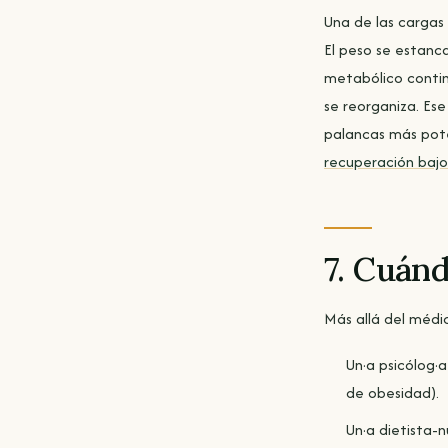
Una de las cargas
El peso se estanca
metabólico continú
se reorganiza. Ese 
palancas más pote
recuperación baj
7. Cuán
Más allá del médic
Un·a psicólog·a
de obesidad).
Un·a dietista-n