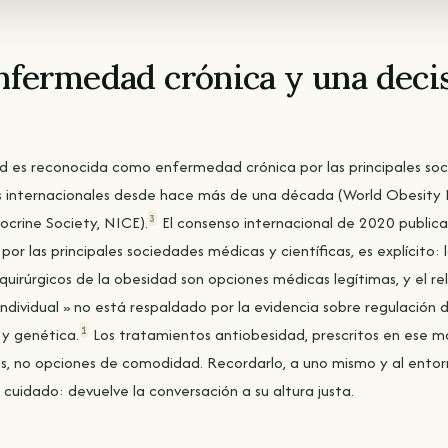
enfermedad crónica y una deci
d es reconocida como enfermedad crónica por las principales so
as internacionales desde hace más de una década (World Obesity 
3
ocrine Society, NICE).
El consenso internacional de 2020 public
 por las principales sociedades médicas y científicas, es explícito:
uirúrgicos de la obesidad son opciones médicas legítimas, y el re
individual » no está respaldado por la evidencia sobre regulación d
1
 y genética.
Los tratamientos antiobesidad, prescritos en ese m
s, no opciones de comodidad. Recordarlo, a uno mismo y al entorn
cuidado: devuelve la conversación a su altura justa.