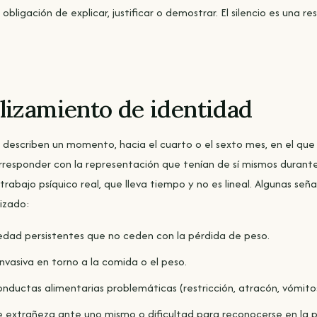
obligación de explicar, justificar o demostrar. El silencio es una r
slizamiento de identidad
describen un momento, hacia el cuarto o el sexto mes, en el que
rresponder con la representación que tenían de sí mismos durant
trabajo psíquico real, que lleva tiempo y no es lineal. Algunas se
izado:
iedad persistentes que no ceden con la pérdida de peso.
nvasiva en torno a la comida o el peso.
onductas alimentarias problemáticas (restricción, atracón, vómitos
 extrañeza ante uno mismo o dificultad para reconocerse en la pr