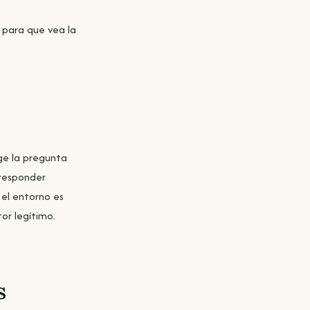
 para que vea la
rge la pregunta
 responder
 el entorno es
tor legítimo.
s