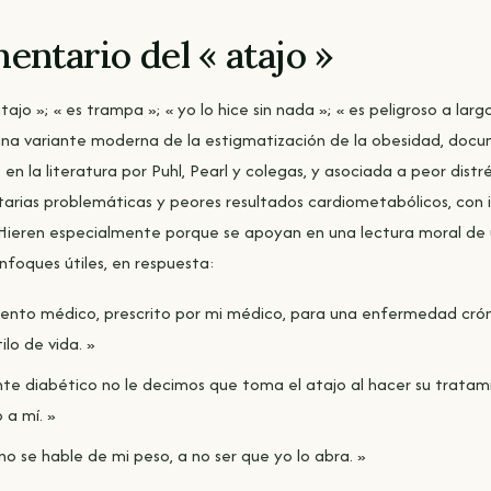
mentario del « atajo »
ajo »; « es trampa »; « yo lo hice sin nada »; « es peligroso a largo
una variante moderna de la estigmatización de la obesidad, do
n la literatura por Puhl, Pearl y colegas, y asociada a peor distr
arias problemáticas y peores resultados cardiometabólicos, con
ieren especialmente porque se apoyan en una lectura moral de 
nfoques útiles, en respuesta:
iento médico, prescrito por mi médico, para una enfermedad crón
ilo de vida. »
ente diabético no le decimos que toma el atajo al hacer su tratam
 a mí. »
no se hable de mi peso, a no ser que yo lo abra. »