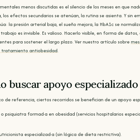
 mentales menos discutidas es el silencio de los meses en que na
, los efectos secundarios se atenúan, la rutina se asienta. Y sin e
a: la presión arterial baja, el sueño mejora, la HbA1c se normaliza, 
trabajo es invisible. Es valioso. Hacerlo visible, en forma de datos,
ntes para sostener el largo plazo. Ver nuestro artículo sobre
mes
o tratamiento antiobesidad
.
do buscar apoyo especializado
o de referencia, ciertos recorridos se benefician de un apoyo esp
 o psiquiatra formad·a en obesidad (servicios hospitalarios especi
utricionista especializad·a (sin lógica de dieta restrictiva).