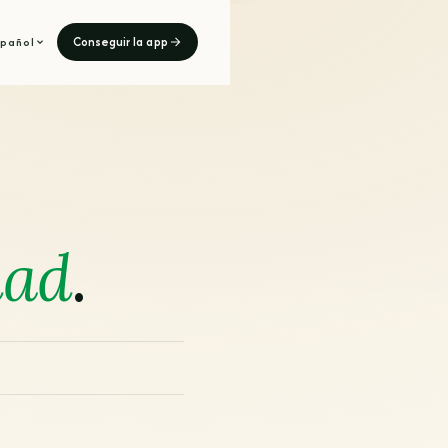
Conseguir la app
spañol
n
dad
.