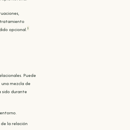
tuaciones,
 tratamiento
5
ido opcional.
elacionales. Puede
s una mezcla de
a sido durante
 entorno.
 de la relación