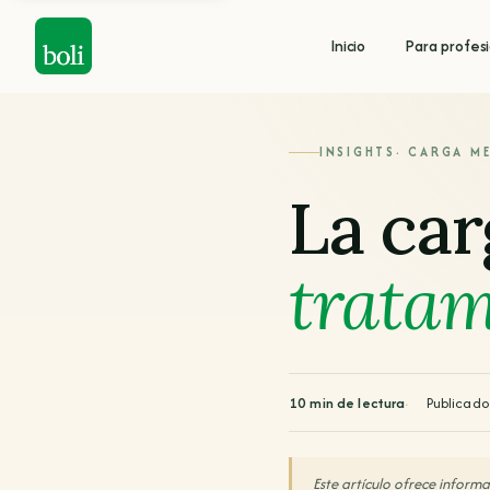
Inicio
Para profes
INSIGHTS
· CARGA M
La car
tratam
10 min de lectura
Publicado
Este artículo ofrece inform