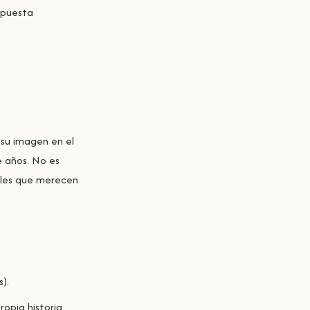
espuesta
 su imagen en el
e años. No es
ñales que merecen
).
opia historia.