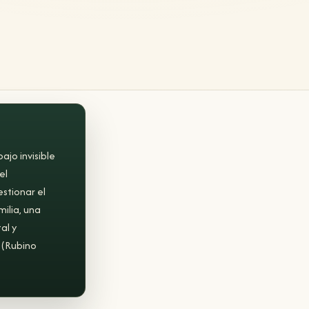
jo invisible
el
stionar el
ilia, una
al y
 (Rubino