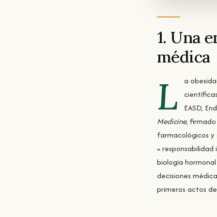
1. Una 
médica
L
a obesida
científic
EASD, End
Medicine
, firmado
farmacológicos y q
« responsabilidad 
biología hormonal
decisiones médica
primeros actos de 