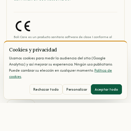
Boli Care es un producto sanitario software de clase I conforme al
Reglamento (UE) 2017/745.
Fabricado por Boli Care SAS, sociedad por acciones simplificada con un
Cookies y privacidad
capital social de 12 020 €, inscrita en el Registro Mercantil de
Usamos cookies para medir la audiencia del sitio (Google
Bayona (Francia) bajo el número 989 985 718. Lea atentamente las
Analytics) y así mejorar su experiencia. Ningún uso publicitario.
instrucciones que figuran en el prospecto. Consulte a su
Puede cambiar su elección en cualquier momento.
Política de
farmacéutico o a su médico.
cookies
.
Rechazar todo
Personalizar
Aceptar todo
Español
© 2026 Boli Care - Todos los derechos reservados. Con sede en Biarritz,
Francia.
v2.2.2