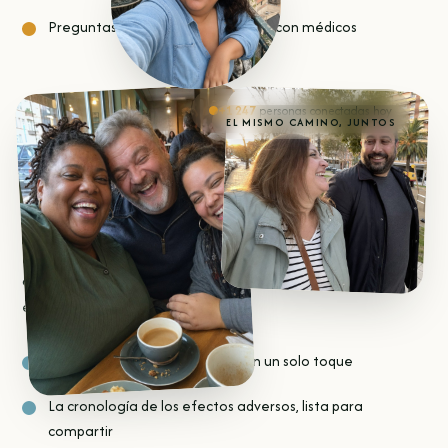
Preguntas y respuestas en directo con médicos
+1 247
personas conectadas hoy
EL MISMO CAMINO, JUNTOS
04
Un puente con tu médico
Herramientas opcionales para compartir información
clara y hacer que tu próxima consulta sea más útil, más
enfocada y más humana.
Un resumen de consulta listo con un solo toque
La cronología de los efectos adversos, lista para
compartir