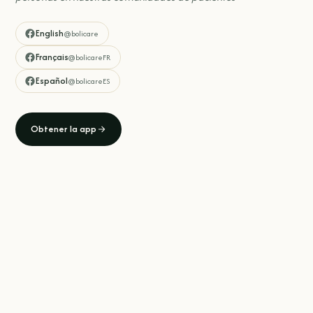
English
@bolicare
Français
@bolicareFR
Español
@bolicareES
Obtener la app