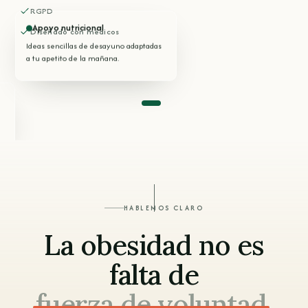
RGPD
Apoyo nutricional
Diseñado con médicos
Ideas sencillas de desayuno adaptadas
a tu apetito de la mañana.
ESTA NOCHE
Cena ajustada
Sin contar calorías · solo un buen
ritmo.
HABLEMOS CLARO
La obesidad no es
falta de
fuerza de voluntad
.