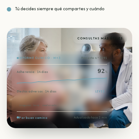
Tú decides siempre qué compartes y cuándo
CONSULTAS MÁS ÚTILES
INFORME CLÍNICO · M+3
Paciente n.º 4291
92
Adherencia · 14 días
%
Efectos adversos · 14 días
LEVES
ninguno
leve
moderado
Por buen camino
Actualizado hace 2 min