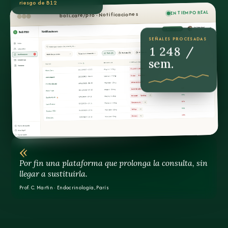
riesgo de B12
EN TIEMPO REAL
boli.care/pro · Notificaciones
SEÑALES PROCESADAS
1 248 /
sem.
«
Por fin una plataforma que prolonga la consulta, sin
llegar a sustituirla.
Prof. C. Martin · Endocrinología, París