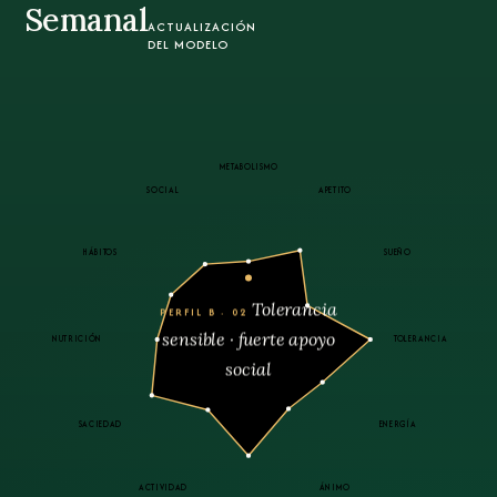
Semanal
ACTUALIZACIÓN
DEL MODELO
METABOLISMO
SOCIAL
APETITO
HÁBITOS
SUEÑO
Tolerancia
PERFIL B · 02
sensible · fuerte apoyo
NUTRICIÓN
TOLERANCIA
social
SACIEDAD
ENERGÍA
ACTIVIDAD
ÁNIMO