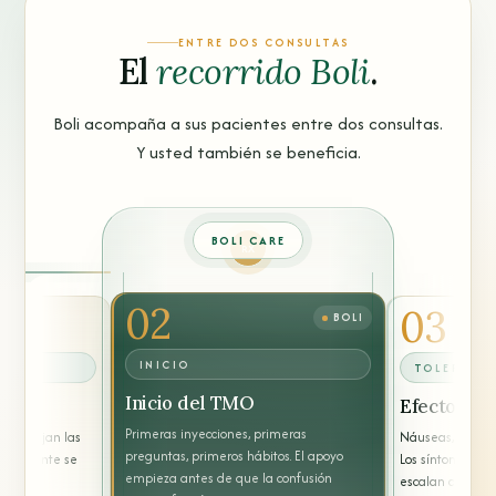
ENTRE DOS CONSULTAS
El
recorrido Boli
.
Boli acompaña a sus pacientes entre dos consultas.
Y usted también se beneficia.
BOLI CARE
02
03
BOLI
INICIO
TOLERANC
Inicio del TMO
Efectos ad
Primeras inyecciones, primeras
o, se fijan las
Náuseas, estreñi
preguntas, primeros hábitos. El apoyo
l paciente se
Los síntomas se 
empieza antes de que la confusión
escalan cuando 