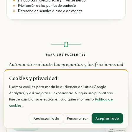
Filtrado por molécula, fase y nivel de riesgo
Priorización de los puntos de contacto
Detección de señales a escala de cohorte
II
PARA SUS PACIENTES
Autonomía real ante las preguntas y las fricciones del
día a día con el tratamiento antiobesidad, menos
Cookies y privacidad
mensajes rutinarios para usted, una verdadera
capacidad de actuar para ellos y ellas.
Usamos cookies para medir la audiencia del sitio (Google
Analytics) y así mejorar su experiencia. Ningún uso publicitario.
Puede cambiar su elección en cualquier momento.
Política de
cookies
.
01
Rechazar todo
Personalizar
Aceptar todo
PACIENTE