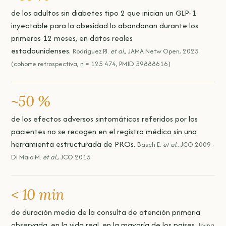
de los adultos sin diabetes tipo 2 que inician un GLP-1
inyectable para la obesidad lo abandonan durante los
primeros 12 meses, en datos reales
estadounidenses.
Rodriguez PJ.
et al.
, JAMA Netw Open, 2025
(cohorte retrospectiva, n = 125 474, PMID 39888616)
~50 %
de los efectos adversos sintomáticos referidos por los
pacientes no se recogen en el registro médico sin una
herramienta estructurada de PROs.
Basch E.
et al.
, JCO 2009 ·
Di Maio M.
et al.
, JCO 2015
< 10 min
de duración media de la consulta de atención primaria
observada, en la vida real, en la mayoría de los países.
Irving