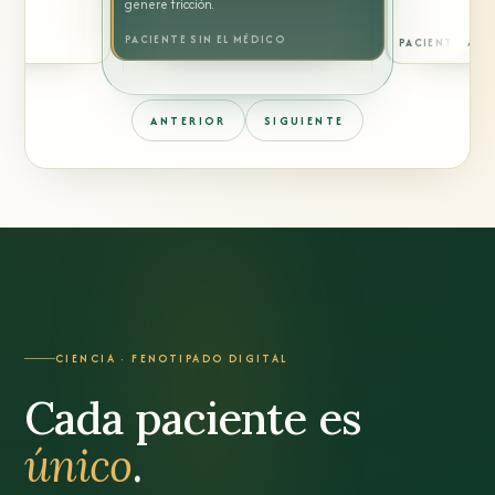
genere fricción.
PACIENTE SIN EL MÉDICO
PACIENTE SIN 
ANTERIOR
SIGUIENTE
CIENCIA · FENOTIPADO DIGITAL
Cada paciente es
único
.