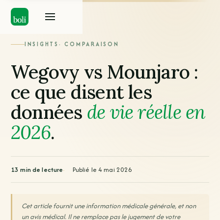
INSIGHTS
· COMPARAISON
Wegovy vs Mounjaro :
ce que disent les
données
de vie réelle en
2026
.
13 min de lecture
Publié le 4 mai 2026
Cet article fournit une information médicale générale, et non
un avis médical. Il ne remplace pas le jugement de votre