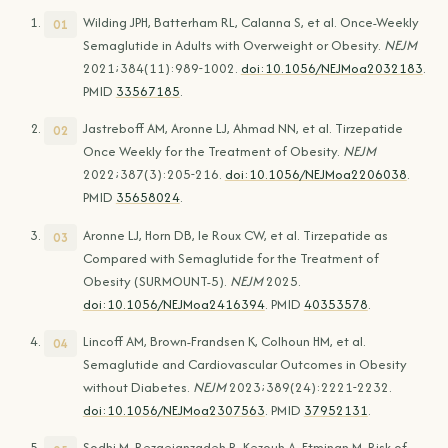
Wilding JPH, Batterham RL, Calanna S, et al. Once-Weekly
Semaglutide in Adults with Overweight or Obesity.
NEJM
2021;384(11):989-1002.
doi:10.1056/NEJMoa2032183
.
PMID
33567185
.
Jastreboff AM, Aronne LJ, Ahmad NN, et al. Tirzepatide
Once Weekly for the Treatment of Obesity.
NEJM
2022;387(3):205-216.
doi:10.1056/NEJMoa2206038
.
PMID
35658024
.
Aronne LJ, Horn DB, le Roux CW, et al. Tirzepatide as
Compared with Semaglutide for the Treatment of
Obesity (SURMOUNT-5).
NEJM
2025.
doi:10.1056/NEJMoa2416394
. PMID
40353578
.
Lincoff AM, Brown-Frandsen K, Colhoun HM, et al.
Semaglutide and Cardiovascular Outcomes in Obesity
without Diabetes.
NEJM
2023;389(24):2221-2232.
doi:10.1056/NEJMoa2307563
. PMID
37952131
.
Sodhi M, Rezaeianzadeh R, Kezouh A, Etminan M. Risk of