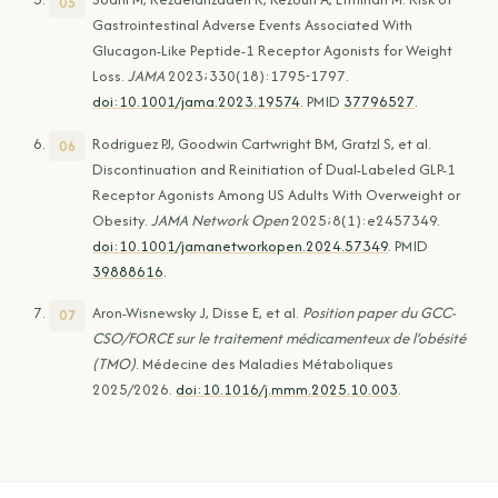
Gastrointestinal Adverse Events Associated With
Glucagon-Like Peptide-1 Receptor Agonists for Weight
Loss.
JAMA
2023;330(18):1795-1797.
doi:10.1001/jama.2023.19574
. PMID
37796527
.
Rodriguez PJ, Goodwin Cartwright BM, Gratzl S, et al.
Discontinuation and Reinitiation of Dual-Labeled GLP-1
Receptor Agonists Among US Adults With Overweight or
Obesity.
JAMA Network Open
2025;8(1):e2457349.
doi:10.1001/jamanetworkopen.2024.57349
. PMID
39888616
.
Aron-Wisnewsky J, Disse E, et al.
Position paper du GCC-
CSO/FORCE sur le traitement médicamenteux de l’obésité
(TMO)
. Médecine des Maladies Métaboliques
2025/2026.
doi:10.1016/j.mmm.2025.10.003
.