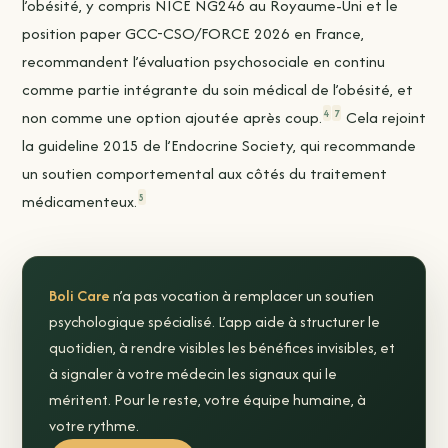
l’obésité, y compris NICE NG246 au Royaume-Uni et le
position paper GCC-CSO/FORCE 2026 en France,
recommandent l’évaluation psychosociale en continu
comme partie intégrante du soin médical de l’obésité, et
4
7
non comme une option ajoutée après coup.
Cela rejoint
la guideline 2015 de l’Endocrine Society, qui recommande
un soutien comportemental aux côtés du traitement
5
médicamenteux.
Boli Care
n’a pas vocation à remplacer un soutien
psychologique spécialisé. L’app aide à structurer le
quotidien, à rendre visibles les bénéfices invisibles, et
à signaler à votre médecin les signaux qui le
méritent. Pour le reste, votre équipe humaine, à
votre rythme.