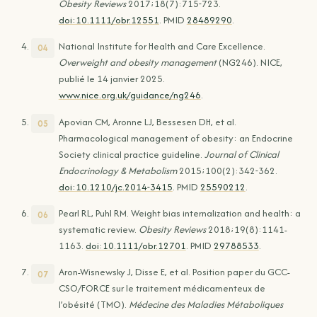
Obesity Reviews
2017;18(7):715-723.
doi:10.1111/obr.12551
. PMID
28489290
.
National Institute for Health and Care Excellence.
Overweight and obesity management
(NG246). NICE,
publié le 14 janvier 2025.
www.nice.org.uk/guidance/ng246
.
Apovian CM, Aronne LJ, Bessesen DH, et al.
Pharmacological management of obesity: an Endocrine
Society clinical practice guideline.
Journal of Clinical
Endocrinology & Metabolism
2015;100(2):342-362.
doi:10.1210/jc.2014-3415
. PMID
25590212
.
Pearl RL, Puhl RM. Weight bias internalization and health: a
systematic review.
Obesity Reviews
2018;19(8):1141-
1163.
doi:10.1111/obr.12701
. PMID
29788533
.
Aron-Wisnewsky J, Disse E, et al. Position paper du GCC-
CSO/FORCE sur le traitement médicamenteux de
l’obésité (TMO).
Médecine des Maladies Métaboliques