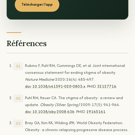
Télécharger l’app
Références
Rubino F, Puhl RM, Cummings DE, et al. Joint international
consensus statement for ending stigma of obesity.
Nature Medicine
2020;26(4):485-497.
doi:10.1038/s41591-020-0803-x
. PMID
32127716
.
Puhl RM, Heuer CA. The stigma of obesity: a review and
update.
Obesity (Silver Spring)
2009;17(5):941-964.
doi:10.1038/oby.2008.636
. PMID
19165161
.
Bray GA, Kim KK, Wilding JPH; World Obesity Federation.
Obesity: a chronic relapsing progressive disease process.